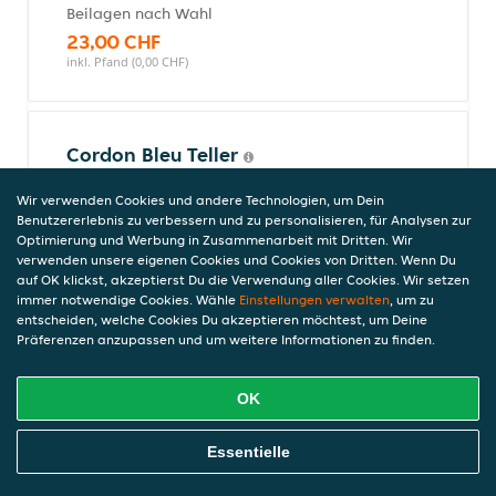
Beilagen nach Wahl
23,00 CHF
inkl. Pfand (0,00 CHF)
Cordon Bleu Teller
Serviert mit Zutaten und Beilagen nach
Wir verwenden Cookies und andere Technologien, um Dein
Wahl
Benutzererlebnis zu verbessern und zu personalisieren, für Analysen zur
21,00 CHF
Optimierung und Werbung in Zusammenarbeit mit Dritten. Wir
inkl. Pfand (0,00 CHF)
verwenden unsere eigenen Cookies und Cookies von Dritten. Wenn Du
auf OK klickst, akzeptierst Du die Verwendung aller Cookies. Wir setzen
immer notwendige Cookies. Wähle
Einstellungen verwalten
, um zu
entscheiden, welche Cookies Du akzeptieren möchtest, um Deine
Präferenzen anzupassen und um weitere Informationen zu finden.
Kebap Teller
Serviert mit Zutaten und Beilagen nach
Wahl
OK
21,00 CHF
inkl. Pfand (0,00 CHF)
Online Essen Bestellen
Essentielle